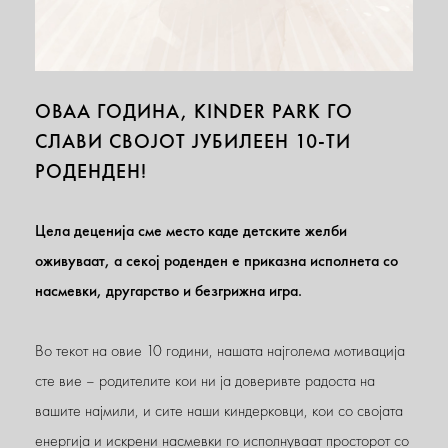
ОВАА ГОДИНА, KINDER PARK ГО
СЛАВИ СВОЈОТ ЈУБИЛЕЕН 10-ТИ
РОДЕНДЕН!
Цела деценија сме место каде детските желби
оживуваат, а секој роденден е приказна исполнета со
насмевки, другарство и безгрижна игра.
Во текот на овие 10 години, нашата најголема мотивација
сте вие – родителите кои ни ја доверивте радоста на
вашите најмили, и сите наши киндерковци, кои со својата
енергија и искрени насмевки го исполнуваат просторот со