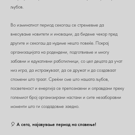
љубов.
Во изминатиот период секогаш се стремевме да
внесуваме новитети и иновации, да бидеме чекор пред
другите и секогаш да нудиме нешто повеќе. Покрај
организацијата на родендени, подготвивме и многу
забавни и едукативни работилници, со цел децата да учат
низ игра, да истражуваат, да се дружат и да создаваат
спомени што траат. Среќни сме што нашата љубов,
посветеност и енергија се препознаени и оправдани преку
големиот број организирани настани и сите незаборавни
моменти што ги создадовме заедно.
🎈 А сега, најавуваме период на славење!