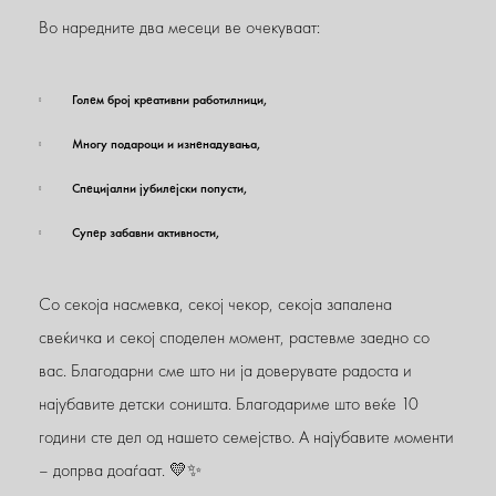
Во наредните два месеци ве очекуваат:
Голем број креативни работилници,
Многу подароци и изненадувања,
Специјални јубилејски попусти,
Супер забавни активности,
Со секоја насмевка, секој чекор, секоја запалена
свеќичка и секој споделен момент, растевме заедно со
вас. Благодарни сме што ни ја доверувате радоста и
најубавите детски соништа. Благодариме што веќе 10
години сте дел од нашето семејство. А најубавите моменти
– допрва доаѓаат. 💛✨