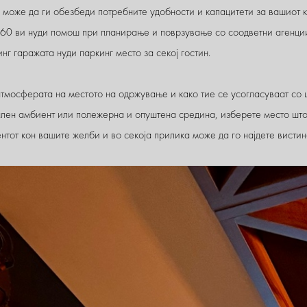
 може да ги обезбеди потребните удобности и капацитети за вашиот 
а 360 ви нуди помош при планирање и поврзување со соодветни агенц
нг гаражата нуди паркинг место за секој гостин.
атмосферата на местото на одржување и како тие се усогласуваат со ц
лен амбиент или полежерна и опуштена средина, изберете место што
тот кон вашите желби и во секоја прилика може да го најдете висти