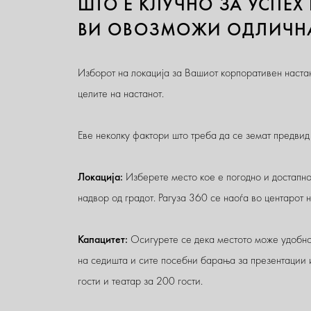
ШТО Е КЛУЧНО ЗА УСПЕХ
ВИ ОВОЗМОЖИ ОДЛИЧНА
Изборот на локација за Вашиот корпоративен настан
целите на настанот.
Еве неколку фактори што треба да се земат предвид
Локација:
Изберете место кое е погодно и достапно 
надвор од градот. Рагуза 360 се наоѓа во центарот 
Капацитет:
Осигурете се дека местото може удобно 
на седишта и сите посебни барања за презентации и
гости и театар за 200 гости.