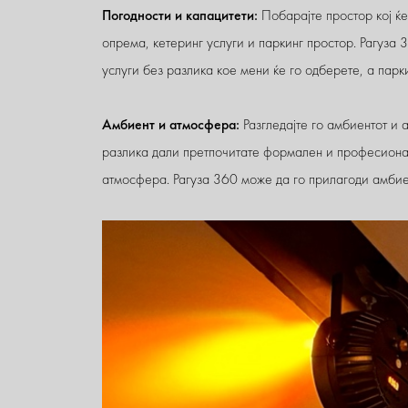
Погодности и капацитети:
Побарајте простор кој ќе
опрема, кетеринг услуги и паркинг простор. Рагуз
услуги без разлика кое мени ќе го одберете, а парки
Амбиент и атмосфера:
Разгледајте го амбиентот и 
разлика дали претпочитате формален и професиона
атмосфера. Рагуза 360 може да го прилагоди амбиен