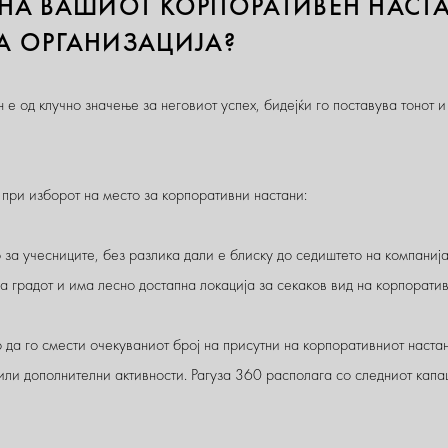
 НА ВАШИОТ КОРПОРАТИВЕН НАСТАН
 ОРГАНИЗАЦИЈА?
 е од клучно значење за неговиот успех, бидејќи го поставува тонот 
 при изборот на место за корпоративни настани:
за учесниците, без разлика дали е блиску до седиштето на компанијат
на градот и има лесно достапна локација за секаков вид на корпоратив
да го смести очекуваниот број на присутни на корпоративниот настан
ли дополнителни активности. Рагуза 360 располага со следниот капац