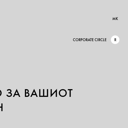
MK
CORPORATE CIRCLE
R
О ЗА ВАШИОТ
Н