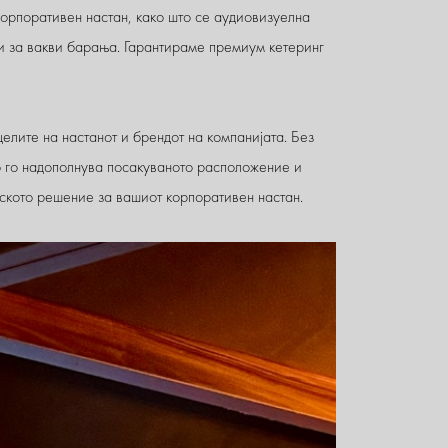
корпоративен настан, како што се аудиовизуелна
ии за вакви барања. Гарантираме премиум кетеринг
елите на настанот и брендот на компанијата. Без
 го надополнува посакуваното расположение и
нското решение за вашиот корпоративен настан.