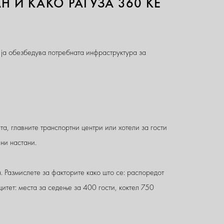
 И КАКО РАГУЗА 360 ЌЕ
и ја обезбедува потребната инфраструктура за
а, главните транспортни центри или хотели за гости
ни настани.
. Размислете за факторите како што се: распоредот
итет: места за седење за 400 гости, коктел 750